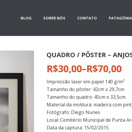
BLOG
SOBRE NÓS
CONTATO
PATAGÔNIA
QUADRO / PÔSTER – ANJO
R$30,00
–
R$70,00
Impressão laser em papel 140 g/m²
Tamanho do pôster: 42cm x 29,7cm
Tamanho do quadro: 45cm x 33,5cm
Material da moldura: madeira com pintu
Fotógrafo: Diego Nunes
Local: Cemitério Municipal de Punta Ar
Data da captura: 15/02/2015