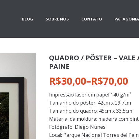
BLOG
SOBRE NÓS
CONTATO
PATAGÔNIA
QUADRO / PÔSTER – VALE 
PAINE
R$30,00
–
R$70,00
Impressão laser em papel 140 g/m²
Tamanho do pôster: 42cm x 29,7cm
Tamanho do quadro: 45cm x 33,5cm
Material da moldura: madeira com pintu
Fotógrafo: Diego Nunes
Local: Parque Nacional Torres del Pain