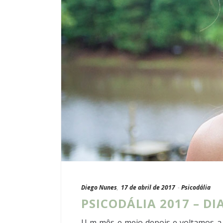
Diego Nunes
,
17 de abril de 2017
-
Psicodália
PSICODÁLIA 2017 – DIAS
U m mês e meio depois e voltamos a f