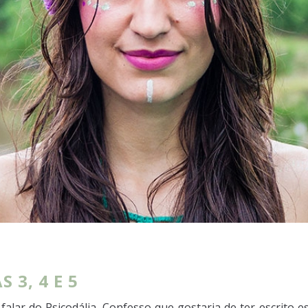
 3, 4 E 5
alar do Psicodália. Confesso que gostaria de ter escrito e