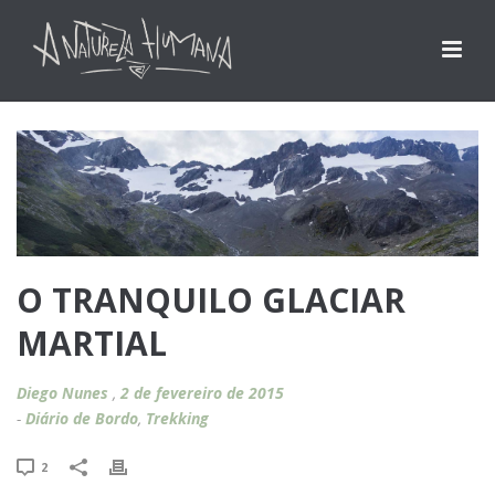
O TRANQUILO GLACIAR
MARTIAL
Diego Nunes
,
2 de fevereiro de 2015
-
Diário de Bordo
,
Trekking
2