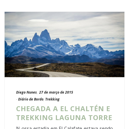
Diego Nunes
,
27 de março de 2015
-
Diário de Bordo
,
Trekking
CHEGADA A EL CHALTÉN E
TREKKING LAGUNA TORRE
N ossa estadia em El Calafate estava sendo