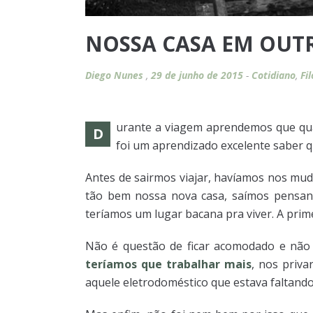
NOSSA CASA EM OUT
Diego Nunes
,
29 de junho de 2015
-
Cotidiano
,
Fi
urante a viagem aprendemos que qua
D
foi um aprendizado excelente saber q
Antes de sairmos viajar, havíamos nos mu
tão bem nossa nova casa, saímos pensand
teríamos um lugar bacana pra viver. A pri
Não é questão de ficar acomodado e não a
teríamos que trabalhar mais
, nos priv
aquele eletrodoméstico que estava faltando