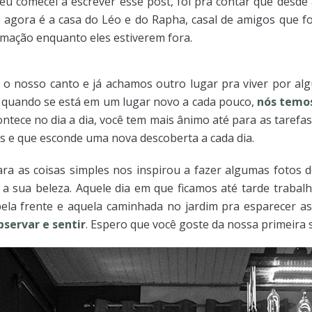
eu comecei a escrever esse post, foi pra contar que des
, agora é a casa do Léo e do Rapha, casal de amigos que f
timação enquanto eles estiverem fora.
nosso canto e já achamos outro lugar pra viver por algu
ina quando se está em um lugar novo a cada pouco,
nós temos
ontece no dia a dia, você tem mais ânimo até para as tarefas
hes e que esconde uma nova descoberta a cada dia.
ara as coisas simples nos inspirou a fazer algumas fotos
 sua beleza. Aquele dia em que ficamos até tarde traba
ela frente e aquela caminhada no jardim pra esparecer a
bservar e sentir
. Espero que você goste da nossa primeira 