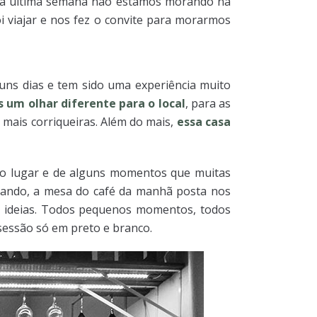
de a última semana não estamos morando na
oi viajar e nos fez o convite para morarmos
ns dias e tem sido uma experiência muito
 um olhar diferente para o local
, para as
 mais corriqueiras. Além do mais,
essa casa
 do lugar e de alguns momentos que muitas
lhando, a mesa do café da manhã posta nos
s ideias. Todos pequenos momentos, todos
sessão só em preto e branco.