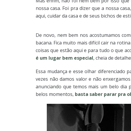
Mas enfim, não foi nem bem por isso que 
nossa casa. Foi pra dizer que a nossa casa
aqui, cuidar da casa e de seus bichos de es
De novo, nem bem nos acostumamos com o 
bacana. Fica muito mais difícil cair na rot
coisas que estão aqui e para tudo o que ac
é um lugar bem especial
, cheia de detal
Essa mudança e esse olhar diferenciado p
vezes não damos valor e não enxergamos a
anunciando que temos mais um belo dia p
belos momentos,
basta saber parar pra o