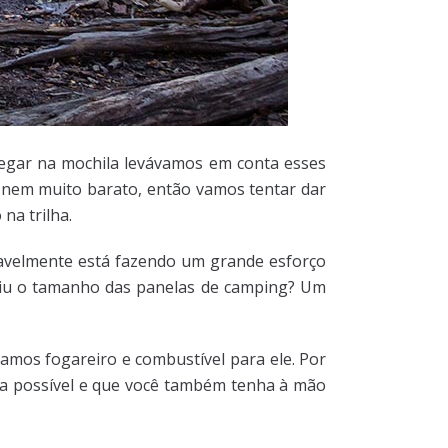
egar na mochila levávamos em conta esses
, nem muito barato, então vamos tentar dar
na trilha.
vavelmente está fazendo um grande esforço
á viu o tamanho das panelas de camping? Um
evamos fogareiro e combustível para ele. Por
ssa possível e que você também tenha à mão