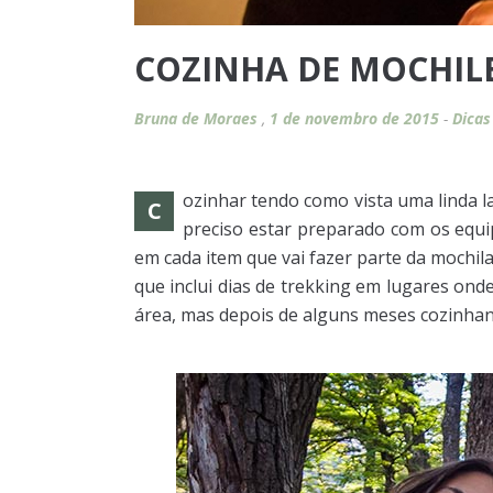
COZINHA DE MOCHILE
Bruna de Moraes
,
1 de novembro de 2015
-
Dicas
ozinhar tendo como vista uma linda la
C
preciso estar preparado com os equ
em cada item que vai fazer parte da mochil
que inclui dias de trekking em lugares on
área, mas depois de alguns meses cozinha