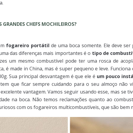
a.
 GRANDES CHEFS MOCHILEIROS?
 um
fogareiro portátil
de uma boca somente. Ele deve ser 
uma das diferenças mais importantes é o
tipo de combustí
 vezes um mesmo combustível pode ter uma rosca de acopl
ca, é made in China, mas é super pequeno e leve. Funcion
0g. Sua principal desvantagem é que ele é
um pouco instá
 tem que ficar sempre cuidando para o seu almoço não v
excelente vantagem. Vamos seguir usando esse, mas se tiv
dade na boca. Não temos reclamações quanto ao combustíve
riosos com os fogareiros multicombustíveis, que são bem m