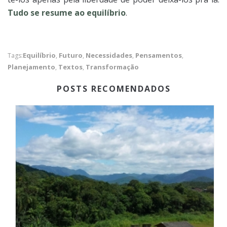
Tudo se resume ao equilíbrio
.
Equilíbrio
Futuro
Necessidades
Pensamentos
Tags:
,
,
,
,
Planejamento
Textos
Transformação
,
,
POSTS RECOMENDADOS