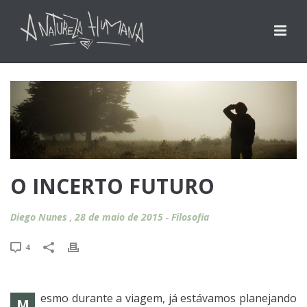
O INCERTO FUTURO
Diego Nunes
,
28 de maio de 2015
-
Filosofia
4
esmo durante a viagem, já estávamos planejando
M