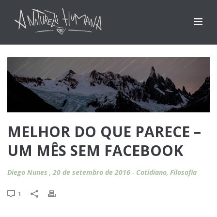
MELHOR DO QUE PARECE –
UM MÊS SEM FACEBOOK
Diego Nunes
,
20 de setembro de 2016
-
Cotidiano
,
Filosofia
1