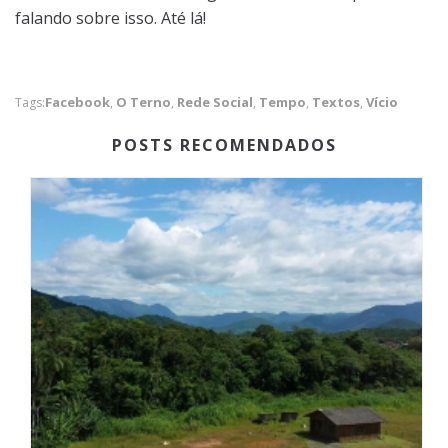
falando sobre isso. Até lá!
Facebook
O Terno
Rede Social
Tempo
Textos
Vício
Tags:
,
,
,
,
,
POSTS RECOMENDADOS