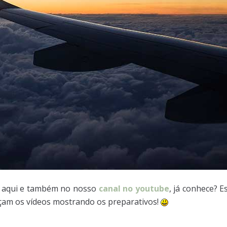
r aqui e também no nosso
canal no youtube
, já conhece? 
çam os vídeos mostrando os preparativos!