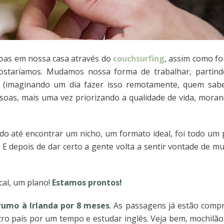
oas em nossa casa através do
couchsurfing
, assim como f
staríamos. Mudamos nossa forma de trabalhar, partin
 (imaginando um dia fazer isso remotamente, quem sab
soas, mais uma vez priorizando a qualidade de vida, mora
do até encontrar um nicho, um formato ideal, foi todo u
. E depois de dar certo a gente volta a sentir vontade de mud
cal, um plano!
Estamos prontos!
 rumo à Irlanda por 8 meses
. As passagens já estão comp
ro país por um tempo e estudar inglês. Veja bem, mochilão