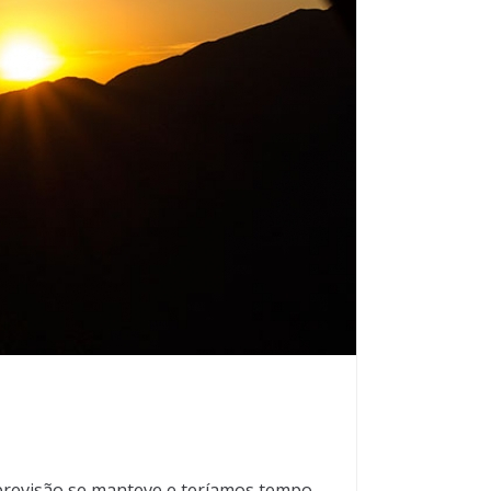
 previsão se manteve e teríamos tempo