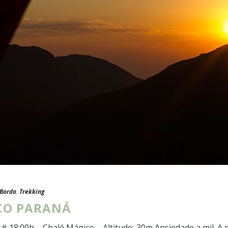
 Bordo
,
Trekking
ICO PARANÁ
 18:00h – Chalé Mágico – Altitude: 30m Ansiedade a mil. A