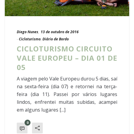
Diego Nunes
,
13 de outubro de 2016
-
Cicloturismo
,
Diário de Bordo
CICLOTURISMO CIRCUITO
VALE EUROPEU – DIA 01 DE
05
A viagem pelo Vale Europeu durou 5 dias, saí
na sexta-feira (dia 07) e retornei na terça-
feira (dia 11). Passei por vários lugares
lindos, enfrentei muitas subidas, acampei
em alguns lugares [...]
0