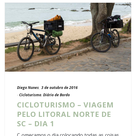
Diego Nunes
,
3 de outubro de 2016
-
Cicloturismo
,
Diário de Bordo
CICLOTURISMO – VIAGEM
PELO LITORAL NORTE DE
SC – DIA 1
C omeçamos o dia colocando todas as coisas