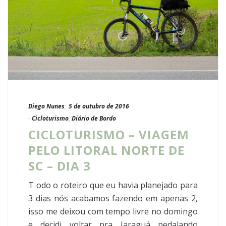
Diego Nunes
,
5 de outubro de 2016
-
Cicloturismo
,
Diário de Bordo
CICLOTURISMO – VIAGEM
PELO LITORAL NORTE DE
SC – DIA 3
T odo o roteiro que eu havia planejado para
3 dias nós acabamos fazendo em apenas 2,
isso me deixou com tempo livre no domingo
e decidi voltar pra Jaraguá pedalando